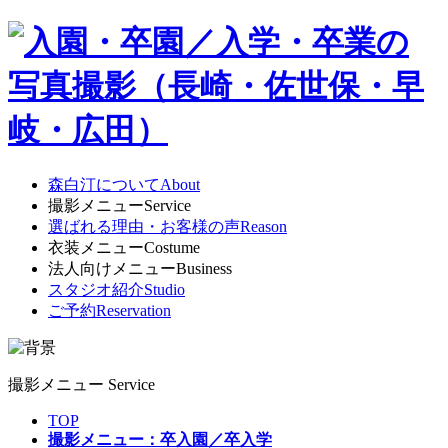
森白汀について
About
撮影メニュー
Service
選ばれる理由・お客様の声
Reason
衣装メニュー
Costume
法人向けメニュー
Business
スタジオ紹介
Studio
ご予約
Reservation
撮影メニュー
Service
TOP
撮影メニュー：卒入園／卒入学