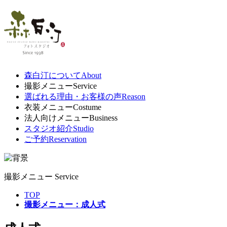
森白汀について
About
撮影メニュー
Service
選ばれる理由・お客様の声
Reason
衣装メニュー
Costume
法人向けメニュー
Business
スタジオ紹介
Studio
ご予約
Reservation
撮影メニュー
Service
TOP
撮影メニュー：成人式