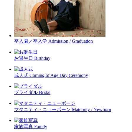
卒入園／卒入学
Admission / Graduation
お誕生日
Birthday
成人式
Coming of Age Day Ceremony
ブライダル
Bridal
マタニティ・ニューボーン
Maternity / Newborn
家族写真
Family