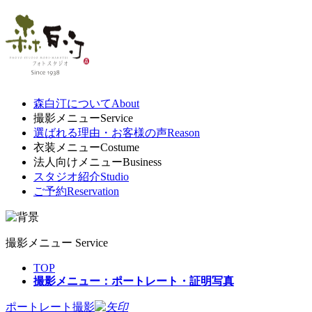
森白汀について
About
撮影メニュー
Service
選ばれる理由・お客様の声
Reason
衣装メニュー
Costume
法人向けメニュー
Business
スタジオ紹介
Studio
ご予約
Reservation
撮影メニュー
Service
TOP
撮影メニュー：ポートレート・証明写真
ポートレート撮影