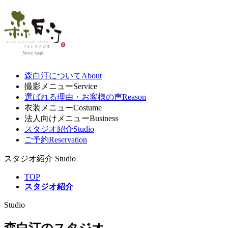
森白汀について
About
撮影メニュー
Service
選ばれる理由・お客様の声
Reason
衣装メニュー
Costume
法人向けメニュー
Business
スタジオ紹介
Studio
ご予約
Reservation
スタジオ紹介
Studio
TOP
スタジオ紹介
Studio
森白汀のスタジオ